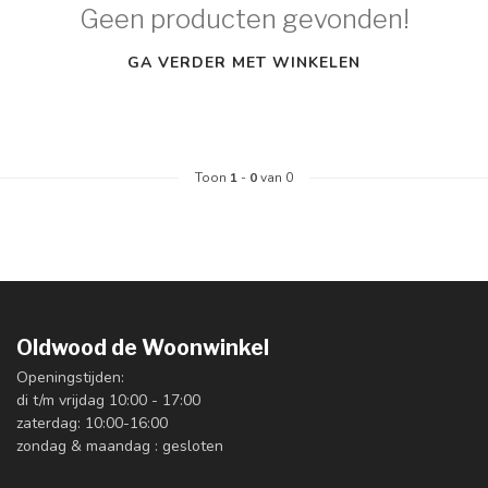
Geen producten gevonden!
GA VERDER MET WINKELEN
Toon
1
-
0
van 0
Oldwood de Woonwinkel
Openingstijden:
di t/m vrijdag 10:00 - 17:00
zaterdag: 10:00-16:00
zondag & maandag : gesloten