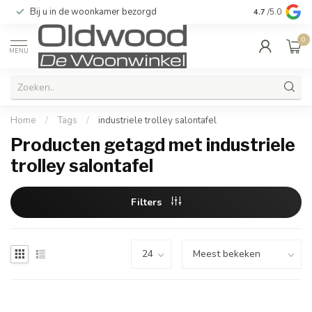
Bij u in de woonkamer bezorgd
Kwaliteit & u
4.7
/5.0
0
MENU
Home
/
Tags
/
industriele trolley salontafel
Producten getagd met industriele
trolley salontafel
Filters