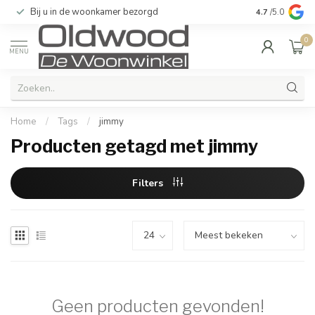
Bij u in de woonkamer bezorgd
Kwaliteit & u
4.7
/5.0
0
MENU
Home
/
Tags
/
jimmy
Producten getagd met jimmy
Filters
Geen producten gevonden!