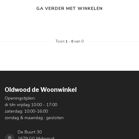
GA VERDER MET WINKELEN
Toon
1
-
0
van 0
Oldwood de Woonwinkel
Openingstijden:
di t/m vrijdag 10:00 - 17:00
zaterdag: 10:00-16:00
zondag & maandag : gesloten
De Buurt 30
1679 GG Midwoud