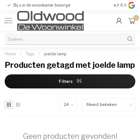
Bij u in de woonkamer bezorgd
Kwaliteit & u
4.7
/5.0
0
MENU
Home
/
Tags
/
joelde lamp
Producten getagd met joelde lamp
Filters
Geen producten gevonden!