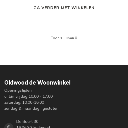
GA VERDER MET WINKELEN
Toon
1
-
0
van 0
Oldwood de Woonwinkel
Openingstijden:
di t/m vrijdag 10:00 - 17:00
zaterdag: 10:00-16:00
zondag & maandag : gesloten
De Buurt 30
1679 GG Midwoud