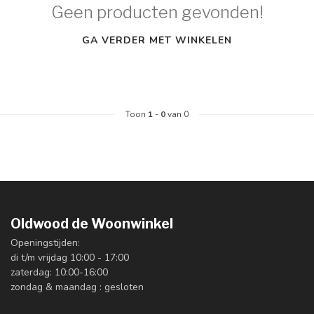
Geen producten gevonden!
GA VERDER MET WINKELEN
Toon
1
-
0
van 0
Oldwood de Woonwinkel
Openingstijden:
di t/m vrijdag 10:00 - 17:00
zaterdag: 10:00-16:00
zondag & maandag : gesloten