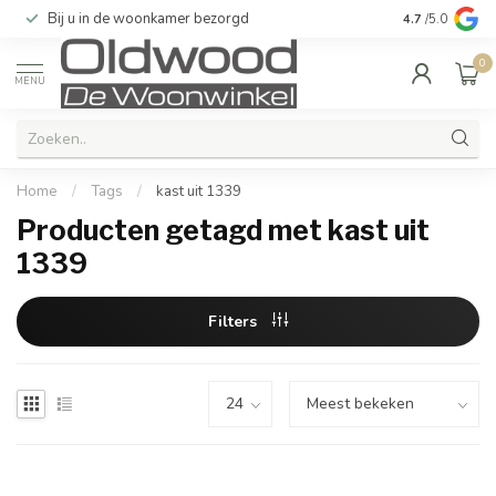
Bij u in de woonkamer bezorgd
Kwaliteit & u
4.7
/5.0
0
MENU
Home
/
Tags
/
kast uit 1339
Producten getagd met kast uit
1339
Filters