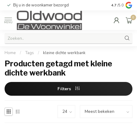
Bij u in de woonkamer bezorgd
Kwaliteit & u
4.7
/5.0
0
MENU
Home
/
Tags
/
kleine dichte werkbank
Producten getagd met kleine
dichte werkbank
Filters