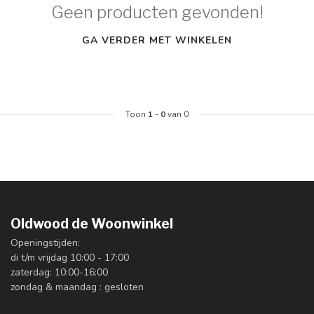
Geen producten gevonden!
GA VERDER MET WINKELEN
Toon
1
-
0
van 0
Oldwood de Woonwinkel
Openingstijden:
di t/m vrijdag 10:00 - 17:00
zaterdag: 10:00-16:00
zondag & maandag : gesloten