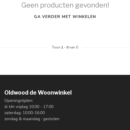
Geen producten gevonden!
GA VERDER MET WINKELEN
Toon
1
-
0
van 0
Oldwood de Woonwinkel
Openingstijden:
di t/m vrijdag 10:00 - 17:00
zaterdag: 10:00-16:00
zondag & maandag : gesloten