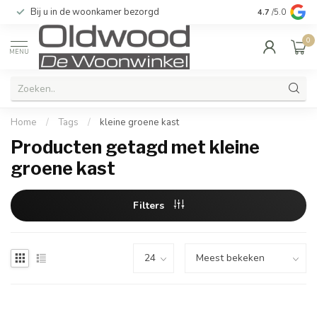
Bij u in de woonkamer bezorgd
Kwaliteit & u
4.7
/5.0
0
MENU
Home
/
Tags
/
kleine groene kast
Producten getagd met kleine
groene kast
Filters