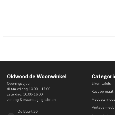
Oldwood de Woonwinkel
Categori
Openingstijden:
Eiken tafels
di t/m vrijdag 10:00 - 17:00
Kast op maat
zaterdag: 10:00-16:00
Meubels indus
zondag & maandag : gesloten
Vintage meub
De Buurt 30