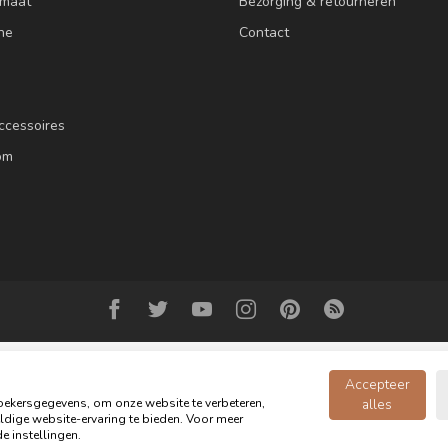
 maat
Bezorging & retourneren
ne
Contact
ccessoires
om
Accepteer
ekersgegevens, om onze website te verbeteren,
alles
dige website-ervaring te bieden. Voor meer
© Copyright 2026 Oldwood de Woonwinkel - Powered by
webshop-service.n
e instellingen.