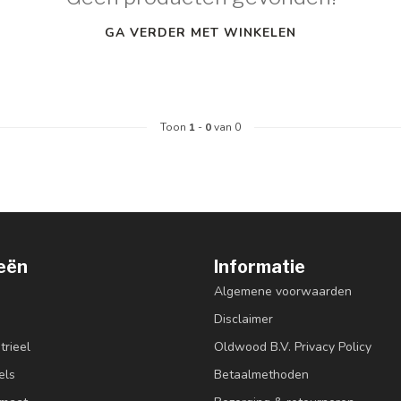
GA VERDER MET WINKELEN
Toon
1
-
0
van 0
eën
Informatie
Algemene voorwaarden
Disclaimer
trieel
Oldwood B.V. Privacy Policy
els
Betaalmethoden