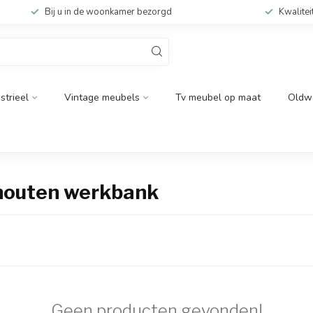
Bij u in de woonkamer bezorgd
Kwalitei
strieel
Vintage meubels
Tv meubel op maat
Oldw
 houten werkbank
Geen producten gevonden!