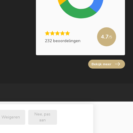
4.7
/5
232 beoordelingen
Bekijk meer
Nee, pas
Weigeren
aan
l