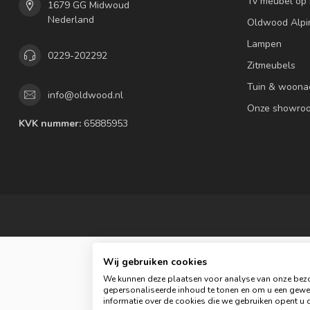
Tv meubel op
1679 GG Midwoud
Nederland
Oldwood Alpi
Lampen
0229-202292
Zitmeubels
Tuin & woona
info@oldwood.nl
Onze showro
KVK nummer:
65885953
Wij gebruiken cookies
We kunnen deze plaatsen voor analyse van onze bezo
gepersonaliseerde inhoud te tonen en om u een gewel
informatie over de cookies die we gebruiken opent u d