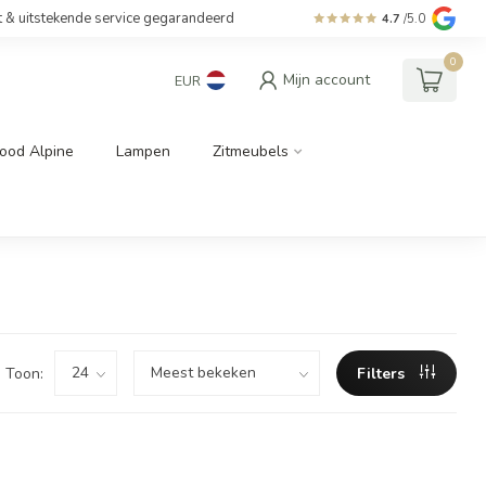
t & uitstekende service gegarandeerd
4.7
/5.0
0
Mijn account
EUR
ood Alpine
Lampen
Zitmeubels
Toon:
Filters