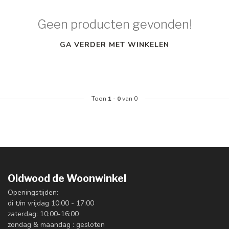
Geen producten gevonden!
GA VERDER MET WINKELEN
Toon
1
-
0
van 0
Oldwood de Woonwinkel
Openingstijden:
di t/m vrijdag 10:00 - 17:00
zaterdag: 10:00-16:00
zondag & maandag : gesloten