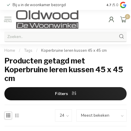
Bij u in de woonkamer bezorgd
Kwaliteit & u
4.7
/5.0
0
MENU
Home
/
Tags
/
Koperbruine leren kussen 45 x 45 cm
Producten getagd met
Koperbruine leren kussen 45 x 45
cm
Filters