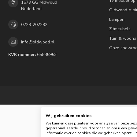
Tv meubel op
1679 GG Midwoud
Nederland
Oldwood Alpi
Lampen
0229-202292
Zitmeubels
Tuin & woona
info@oldwood.nl
Onze showro
KVK nummer:
65885953
Wij gebruiken cookies
We kunnen deze plaatsen voor analyse van onze bezo
gepersonaliseerde inhoud te tonen en om u een gewel
informatie over de cookies die we gebruiken opent u d