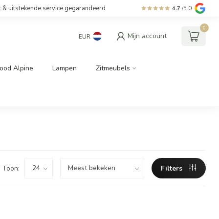
t & uitstekende service gegarandeerd
4.7
/5.0
0
Mijn account
EUR
ood Alpine
Lampen
Zitmeubels
Toon:
Filters