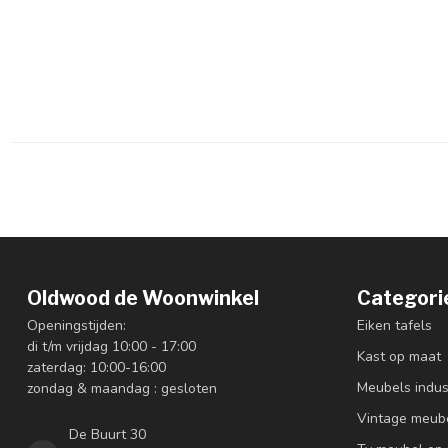
Oldwood de Woonwinkel
Categori
Openingstijden:
Eiken tafels
di t/m vrijdag 10:00 - 17:00
Kast op maat
zaterdag: 10:00-16:00
Meubels indus
zondag & maandag : gesloten
Vintage meub
De Buurt 30