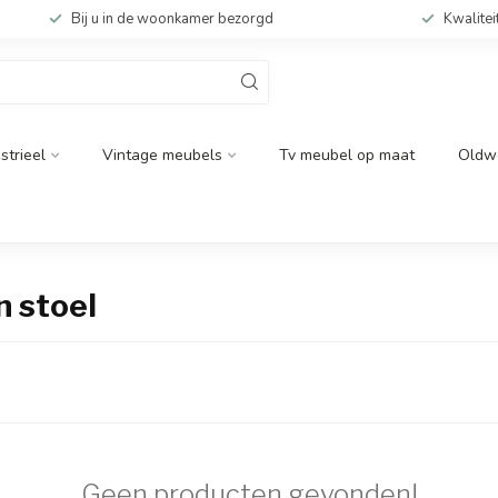
Bij u in de woonkamer bezorgd
Kwalitei
strieel
Vintage meubels
Tv meubel op maat
Oldw
 stoel
Geen producten gevonden!