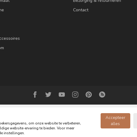
 maat
Bezorging & retourneren
ne
Contact
ccessoires
om
Accepteer
ekersgegevens, om onze website te verbeteren,
alles
dige website-ervaring te bieden. Voor meer
© Copyright 2026 Oldwood de Woonwinkel - Powered by
webshop-service.n
e instellingen.