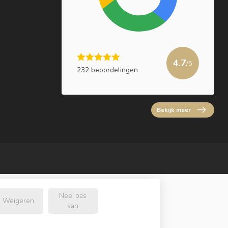
4.7
/5
232 beoordelingen
Bekijk meer
Nee, pas
Weigeren
aan
l