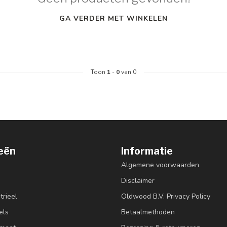
GA VERDER MET WINKELEN
Toon
1
-
0
van 0
eën
Informatie
Algemene voorwaarden
Disclaimer
trieel
Oldwood B.V. Privacy Policy
els
Betaalmethoden