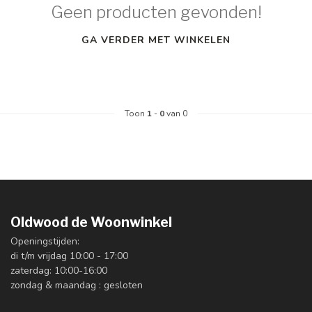
Geen producten gevonden!
GA VERDER MET WINKELEN
Toon
1
-
0
van 0
Oldwood de Woonwinkel
Openingstijden:
di t/m vrijdag 10:00 - 17:00
zaterdag: 10:00-16:00
zondag & maandag : gesloten