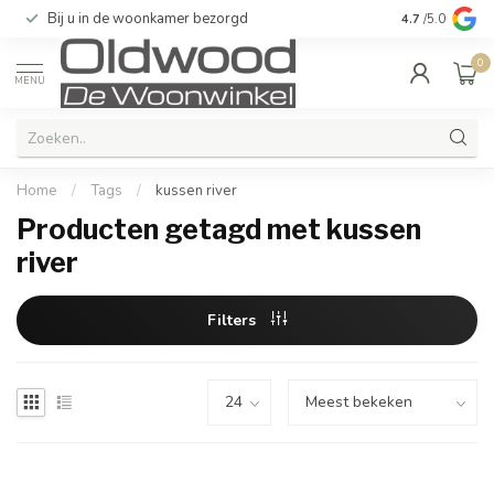
Bij u in de woonkamer bezorgd
Kwaliteit & u
4.7
/5.0
0
MENU
Home
/
Tags
/
kussen river
Producten getagd met kussen
river
Filters