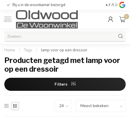
Bij u in de woonkamer bezorgd
Kwaliteit & u
4.7
/5.0
0
MENU
Home
/
Tags
/
lamp voor op een dressoir
Producten getagd met lamp voor
op een dressoir
Filters