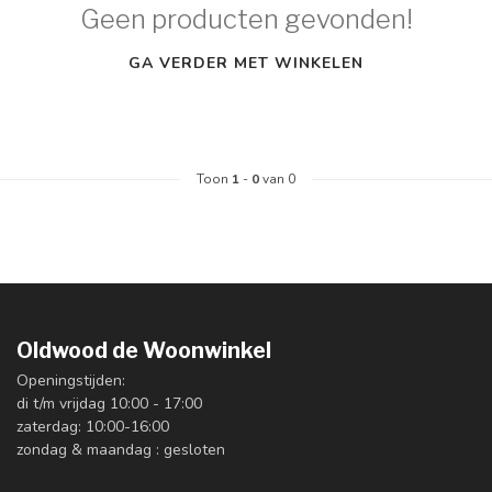
Geen producten gevonden!
GA VERDER MET WINKELEN
Toon
1
-
0
van 0
Oldwood de Woonwinkel
Openingstijden:
di t/m vrijdag 10:00 - 17:00
zaterdag: 10:00-16:00
zondag & maandag : gesloten