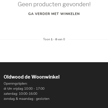
Geen producten gevonden!
GA VERDER MET WINKELEN
Toon
1
-
0
van 0
Oldwood de Woonwinkel
Openingstijden:
di t/m vrijdag 10:00 - 17:00
zaterdag: 10:00-16:00
zondag & maandag : gesloten