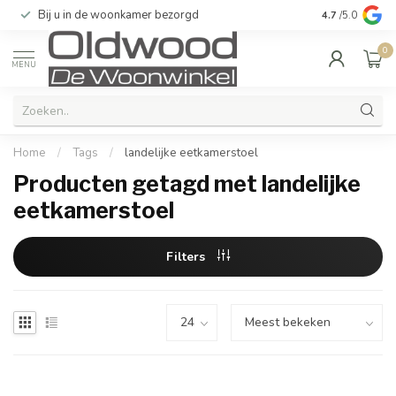
Bij u in de woonkamer bezorgd
Kwaliteit & u
4.7
/5.0
0
MENU
Home
/
Tags
/
landelijke eetkamerstoel
Producten getagd met landelijke
eetkamerstoel
Filters