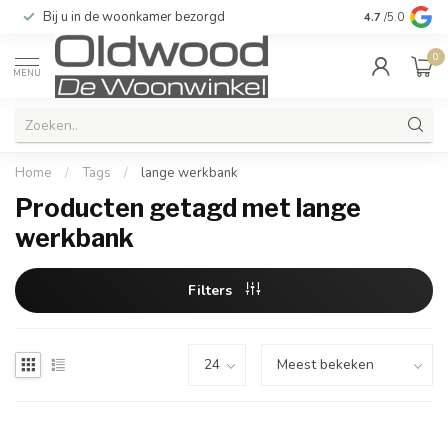
Bij u in de woonkamer bezorgd
Kwaliteit & u
4.7
/5.0
0
MENU
Home
/
Tags
/
lange werkbank
Producten getagd met lange
werkbank
Filters