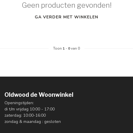
Geen producten gevonden!
GA VERDER MET WINKELEN
Toon
1
-
0
van 0
Oldwood de Woonwinkel
Openingstijden:
di t/m vrijdag 10:00 - 17:00
zaterdag: 10:00-16:00
zondag & maandag : gesloten