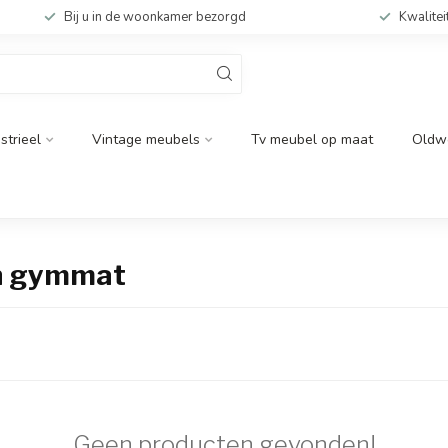
Bij u in de woonkamer bezorgd
Kwalitei
strieel
Vintage meubels
Tv meubel op maat
Oldw
en gymmat
Geen producten gevonden!