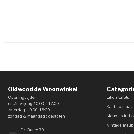
Oldwood de Woonwinkel
Categori
Openingstijden:
Eiken tafels
di t/m vrijdag 10:00 - 17:00
Kast op maat
zaterdag: 10:00-16:00
Meubels indus
zondag & maandag : gesloten
Vintage meub
De Buurt 30