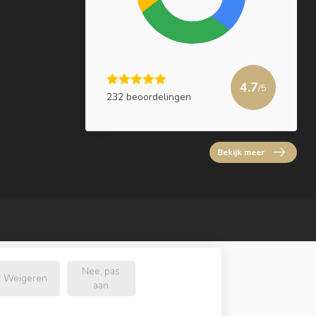
4.7
/5
232 beoordelingen
Bekijk meer
Nee, pas
Weigeren
aan
l