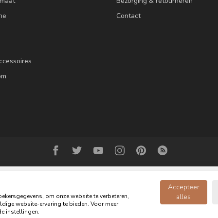
 maat
Bezorging & retourneren
ne
Contact
ccessoires
om
Accepteer
ekersgegevens, om onze website te verbeteren,
alles
dige website-ervaring te bieden. Voor meer
© Copyright 2026 Oldwood de Woonwinkel - Powered by
webshop-service.n
e instellingen.