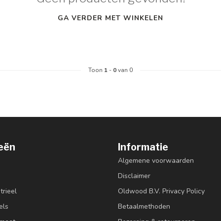
GA VERDER MET WINKELEN
Toon
1
-
0
van 0
eën
Informatie
Algemene voorwaarden
Disclaimer
trieel
Oldwood B.V. Privacy Policy
els
Betaalmethoden