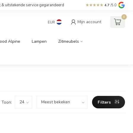
t & uitstekende service gegarandeerd
4.7
/5.0
0
Mijn account
EUR
ood Alpine
Lampen
Zitmeubels
Toon:
Filters