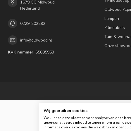
Tv meubel op
1679 GG Midwoud
Nederland
Oldwood Alpi
Lampen
0229-202292
Zitmeubels
Tuin & woona
info@oldwood.nl
Onze showro
KVK nummer:
65885953
Wij gebruiken cookies
We kunnen deze plaatsen voor analyse van onze bezo
gepersonaliseerde inhoud te tonen en om u een gewel
informatie over de cookies die we gebruiken opent u d