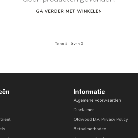
GA VERDER MET WINKELEN
Toon
1
-
0
van 0
eën
Informatie
Algemene voorwaarden
Disclaimer
trieel
Oldwood B.V. Privacy Policy
els
Betaalmethoden