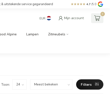
t & uitstekende service gegarandeerd
4.7
/5.0
0
Mijn account
EUR
ood Alpine
Lampen
Zitmeubels
Toon:
Filters