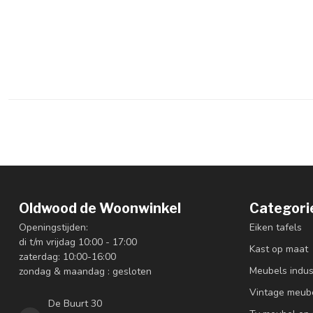
Oldwood de Woonwinkel
Categori
Openingstijden:
Eiken tafels
di t/m vrijdag 10:00 - 17:00
Kast op maat
zaterdag: 10:00-16:00
Meubels indus
zondag & maandag : gesloten
Vintage meub
De Buurt 30