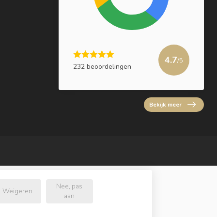
4.7
/5
232 beoordelingen
Bekijk meer
Nee, pas
Weigeren
aan
l