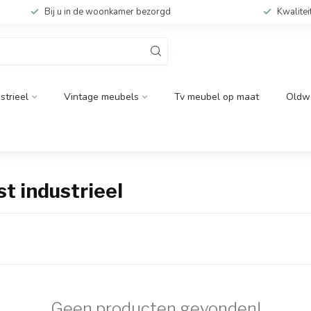
Bij u in de woonkamer bezorgd
Kwalitei
strieel
Vintage meubels
Tv meubel op maat
Oldw
t industrieel
Geen producten gevonden!