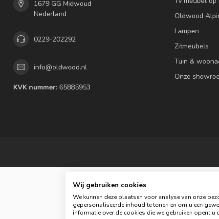
Tv meubel op
1679 GG Midwoud
Nederland
Oldwood Alpi
Lampen
0229-202292
Zitmeubels
Tuin & woona
info@oldwood.nl
Onze showro
KVK nummer:
65885953
Wij gebruiken cookies
We kunnen deze plaatsen voor analyse van onze bezo
gepersonaliseerde inhoud te tonen en om u een gewel
informatie over de cookies die we gebruiken opent u d