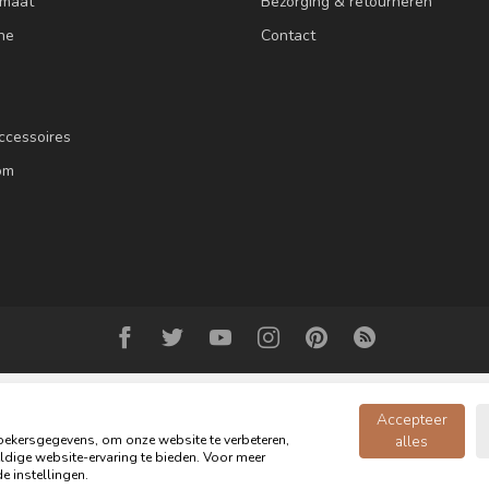
 maat
Bezorging & retourneren
ne
Contact
ccessoires
om
Accepteer
ekersgegevens, om onze website te verbeteren,
alles
dige website-ervaring te bieden. Voor meer
© Copyright 2026 Oldwood de Woonwinkel - Powered by
webshop-service.n
e instellingen.