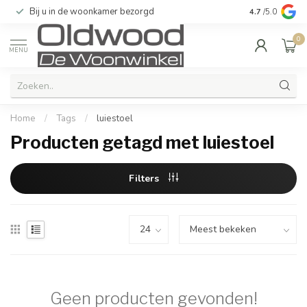
Bij u in de woonkamer bezorgd
Kwaliteit & u
4.7
/5.0
0
MENU
Home
/
Tags
/
luiestoel
Producten getagd met luiestoel
Filters
Geen producten gevonden!