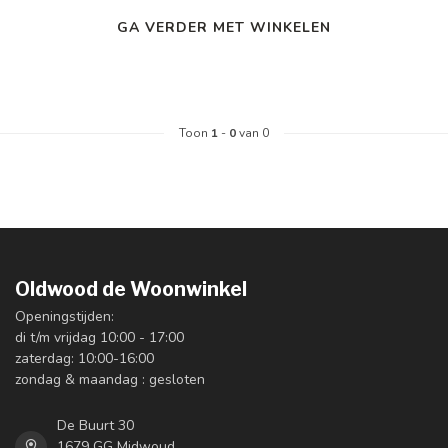
GA VERDER MET WINKELEN
Toon
1
-
0
van 0
Oldwood de Woonwinkel
Openingstijden:
di t/m vrijdag 10:00 - 17:00
zaterdag: 10:00-16:00
zondag & maandag : gesloten
De Buurt 30
1679 GG Midwoud