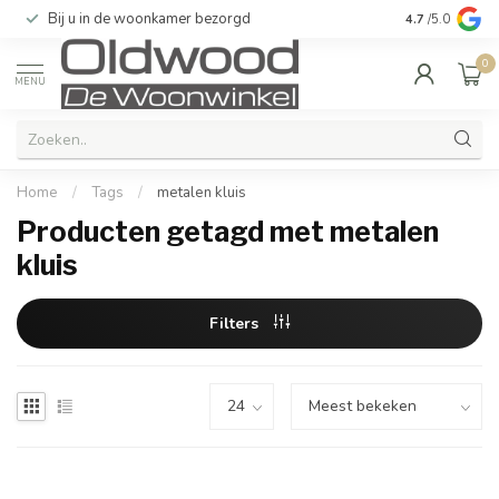
Bij u in de woonkamer bezorgd
Kwaliteit & u
4.7
/5.0
0
MENU
Home
/
Tags
/
metalen kluis
Producten getagd met metalen
kluis
Filters