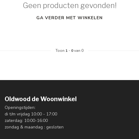
Geen producten gevonden!
GA VERDER MET WINKELEN
Toon
1
-
0
van 0
Oldwood de Woonwinkel
Openingstijden:
di t/m vrijdag 10:00 - 17:00
zaterdag: 10:00-16:00
zondag & maandag : gesloten