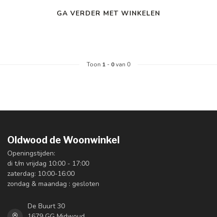
GA VERDER MET WINKELEN
Toon
1
-
0
van 0
Oldwood de Woonwinkel
Openingstijden:
di t/m vrijdag 10:00 - 17:00
zaterdag: 10:00-16:00
zondag & maandag : gesloten
De Buurt 30
1679 GG Midwoud