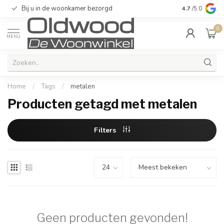
Bij u in de woonkamer bezorgd
Kwaliteit & u
4.7
/5.0
0
MENU
Home
/
Tags
/
metalen
Producten getagd met metalen
Filters
Geen producten gevonden!