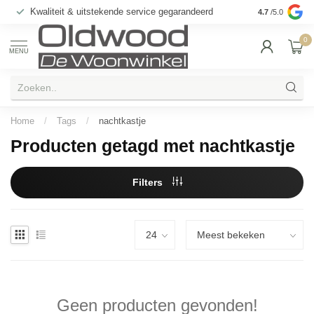
Kwaliteit & uitstekende service gegarandeerd
4.7
/5.0
0
MENU
Home
/
Tags
/
nachtkastje
Producten getagd met nachtkastje
Filters
Geen producten gevonden!