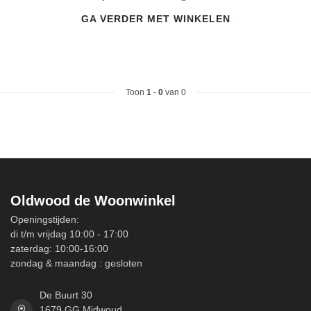
GA VERDER MET WINKELEN
Toon
1
-
0
van 0
Oldwood de Woonwinkel
Openingstijden:
di t/m vrijdag 10:00 - 17:00
zaterdag: 10:00-16:00
zondag & maandag : gesloten
De Buurt 30
1679 GG Midwoud