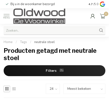
Bij u in de woonkamer bezorgd
Kwaliteit & u
4.7
/5.0
0
MENU
Home
/
Tags
/
neutrale stoel
Producten getagd met neutrale
stoel
Filters