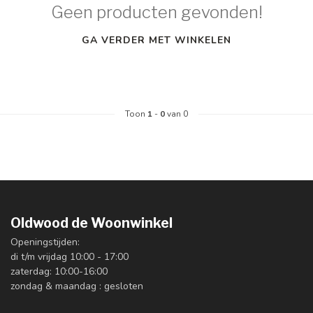
Geen producten gevonden!
GA VERDER MET WINKELEN
Toon
1
-
0
van 0
Oldwood de Woonwinkel
Openingstijden:
di t/m vrijdag 10:00 - 17:00
zaterdag: 10:00-16:00
zondag & maandag : gesloten