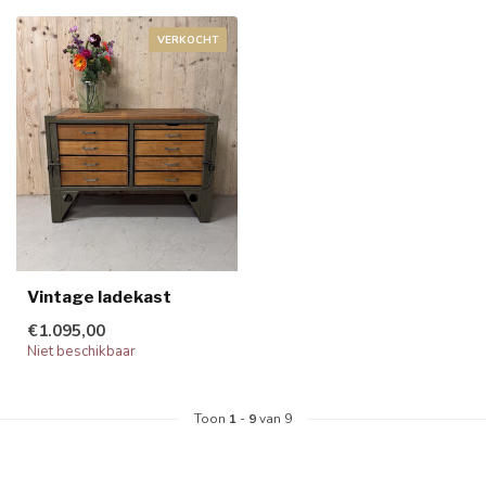
VERKOCHT
Vintage ladekast
€1.095,00
Niet beschikbaar
Toon
1
-
9
van 9