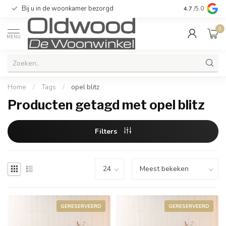
Bij u in de woonkamer bezorgd
Kwaliteit & u
4.7
/5.0
0
MENU
Home
/
Tags
/
opel blitz
Producten getagd met opel blitz
Filters
GERESERVEERD
GERESERVEERD