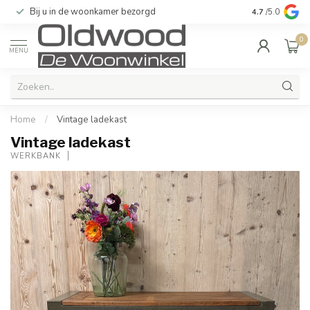
Bij u in de woonkamer bezorgd
Kwaliteit & u
4.7
/5.0
0
MENU
Home
/
Vintage ladekast
Vintage ladekast
WERKBANK