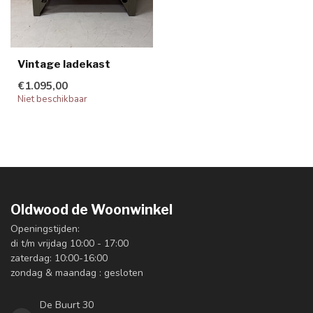
Vintage ladekast
€1.095,00
Niet beschikbaar
Oldwood de Woonwinkel
Openingstijden:
di t/m vrijdag 10:00 - 17:00
zaterdag: 10:00-16:00
zondag & maandag : gesloten
De Buurt 30