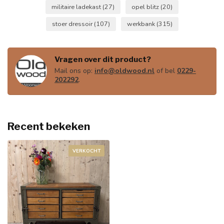
militaire ladekast
(27)
opel blitz
(20)
stoer dressoir
(107)
werkbank
(315)
Vragen over dit product?
Mail ons op:
info@oldwood.nl
of bel
0229-
202292
.
Recent bekeken
VERKOCHT