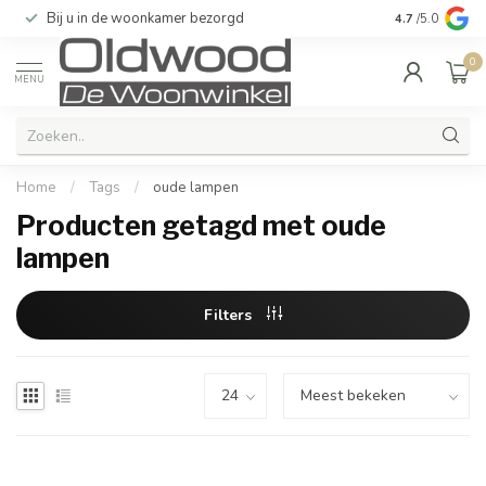
Bij u in de woonkamer bezorgd
Kwaliteit & u
4.7
/5.0
0
MENU
Home
/
Tags
/
oude lampen
Producten getagd met oude
lampen
Filters