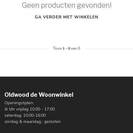
Geen producten gevonden!
GA VERDER MET WINKELEN
Toon
1
-
0
van 0
Oldwood de Woonwinkel
Openingstijden:
di t/m vrijdag 10:00 - 17:00
zaterdag: 10:00-16:00
zondag & maandag : gesloten