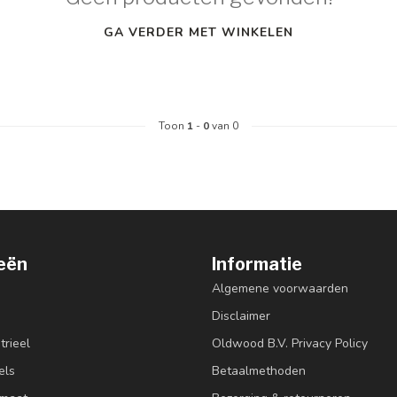
GA VERDER MET WINKELEN
Toon
1
-
0
van 0
eën
Informatie
Algemene voorwaarden
Disclaimer
trieel
Oldwood B.V. Privacy Policy
els
Betaalmethoden