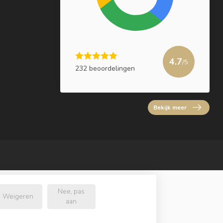
4.7
/5
232 beoordelingen
Bekijk meer
Nee, pas
Weigeren
aan
l