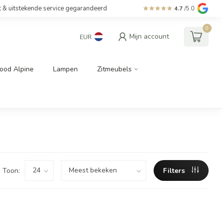
t & uitstekende service gegarandeerd
4.7
/5.0
0
Mijn account
EUR
ood Alpine
Lampen
Zitmeubels
Toon:
Filters