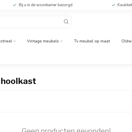
Bij u in de woonkamer bezorgd
Kwalitei
strieel
Vintage meubels
Tv meubel op maat
Oldw
choolkast
Geen producten gevonden!