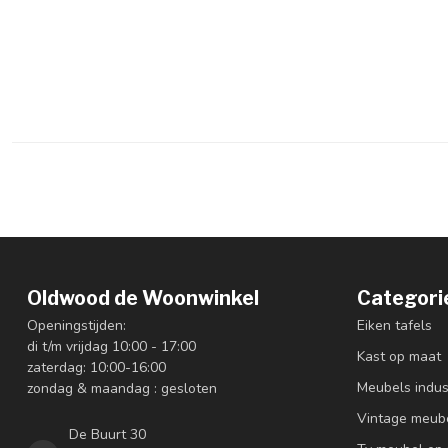
Oldwood de Woonwinkel
Categori
Openingstijden:
Eiken tafels
di t/m vrijdag 10:00 - 17:00
Kast op maat
zaterdag: 10:00-16:00
Meubels indus
zondag & maandag : gesloten
Vintage meub
De Buurt 30