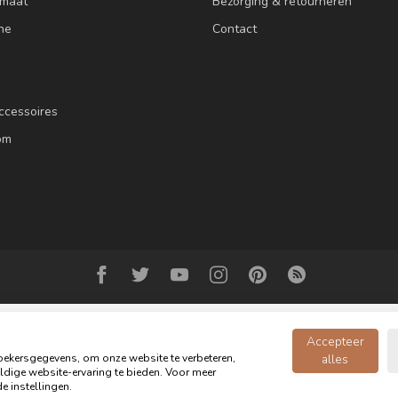
 maat
Bezorging & retourneren
ne
Contact
ccessoires
om
Accepteer
ekersgegevens, om onze website te verbeteren,
alles
dige website-ervaring te bieden. Voor meer
© Copyright 2026 Oldwood de Woonwinkel - Powered by
webshop-service.n
e instellingen.