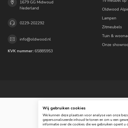
Tv meubel op
1679 GG Midwoud
Nederland
Oldwood Alpi
Lampen
0229-202292
Zitmeubels
Tuin & woona
info@oldwood.nl
Onze showro
KVK nummer:
65885953
Wij gebruiken cookies
We kunnen deze plaatsen voor analyse van onze bezo
gepersonaliseerde inhoud te tonen en om u een gewel
informatie over de cookies die we gebruiken opent u d