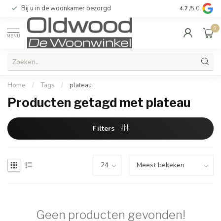
Bij u in de woonkamer bezorgd
Kwaliteit & u
4.7
/5.0
0
MENU
Home
/
Tags
/
plateau
Producten getagd met plateau
Filters
Geen producten gevonden!