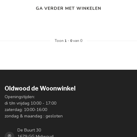
GA VERDER MET WINKELEN
Toon
1
-
0
van 0
Oldwood de Woonwinkel
Openingstijden:
di t/m vrijdag 10:00 - 17:00
zaterdag: 10:00-16:00
zondag & maandag : gesloten
De Buurt 30
1679 GG Midwoud