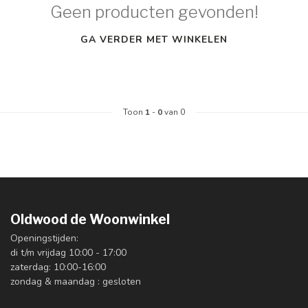
Geen producten gevonden!
GA VERDER MET WINKELEN
Toon
1
-
0
van 0
Oldwood de Woonwinkel
Openingstijden:
di t/m vrijdag 10:00 - 17:00
zaterdag: 10:00-16:00
zondag & maandag : gesloten