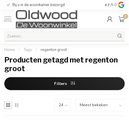
Bij u in de woonkamer bezorgd
Kwaliteit & u
4.7
/5.0
0
MENU
Home
/
Tags
/
regenton groot
Producten getagd met regenton
groot
Filters