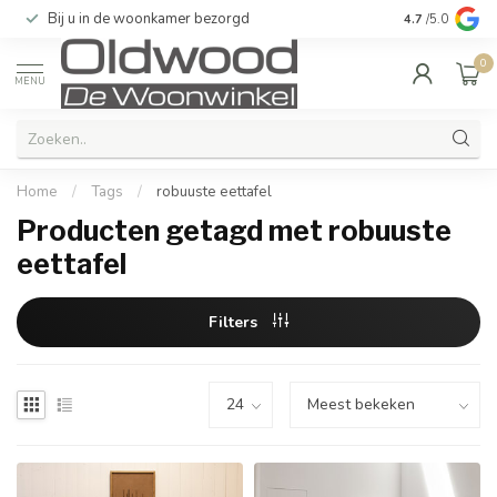
Bij u in de woonkamer bezorgd
Kwaliteit & u
4.7
/5.0
0
MENU
Home
/
Tags
/
robuuste eettafel
Producten getagd met robuuste
eettafel
Filters