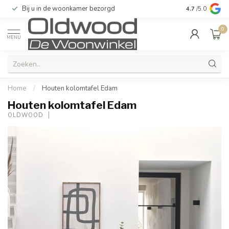
Bij u in de woonkamer bezorgd
Kwaliteit & u
4.7
/5.0
0
MENU
Home
/
Houten kolomtafel Edam
Houten kolomtafel Edam
OLDWOOD