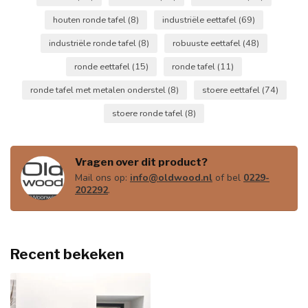
houten ronde tafel
(8)
industriële eettafel
(69)
industriële ronde tafel
(8)
robuuste eettafel
(48)
ronde eettafel
(15)
ronde tafel
(11)
ronde tafel met metalen onderstel
(8)
stoere eettafel
(74)
stoere ronde tafel
(8)
Vragen over dit product?
Mail ons op:
info@oldwood.nl
of bel
0229-
202292
.
Recent bekeken