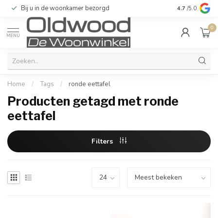
Bij u in de woonkamer bezorgd
Kwaliteit & u
4.7
/5.0
0
MENU
Home
/
Tags
/
ronde eettafel
Producten getagd met ronde
eettafel
Filters