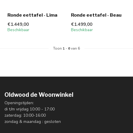
Ronde eettafel - Lima
Ronde eettafel - Beau
€1.449,00
€1.499,00
Beschikbaar
Beschikbaar
Toon
1
-
6
van 6
Oldwood de Woonwinkel
Openingstijden:
di t/m vrijdag 10:00 - 17:00
zaterdag: 10:00-16:00
zondag & maandag : gesloten