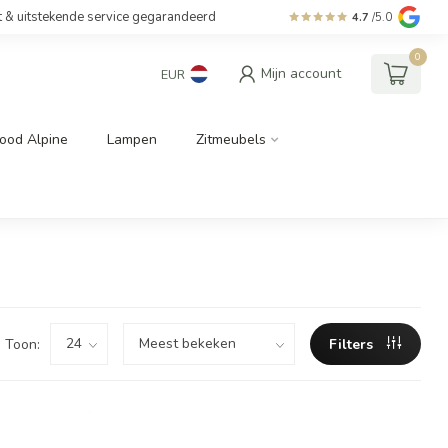
t & uitstekende service gegarandeerd
4.7
/5.0
0
Mijn account
EUR
ood Alpine
Lampen
Zitmeubels
Toon:
Filters