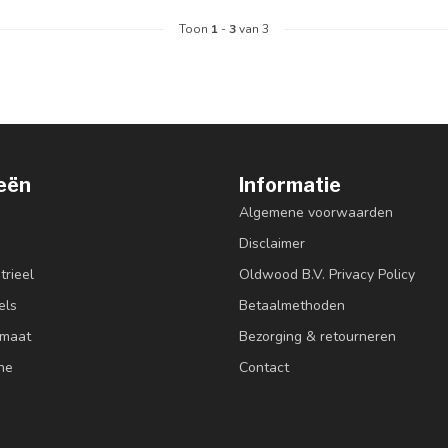
Toon
1
-
3
van 3
eën
Informatie
Algemene voorwaarden
Disclaimer
trieel
Oldwood B.V. Privacy Policy
els
Betaalmethoden
 maat
Bezorging & retourneren
ne
Contact