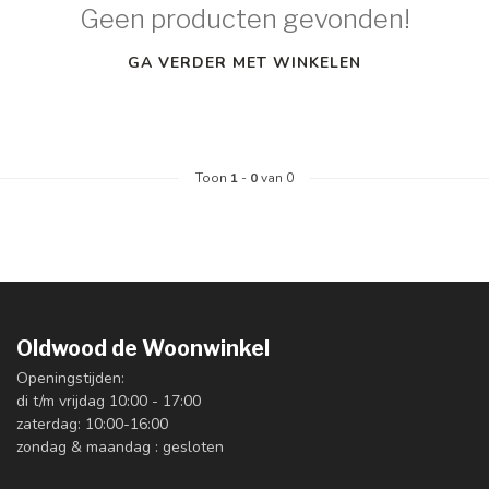
Geen producten gevonden!
GA VERDER MET WINKELEN
Toon
1
-
0
van 0
Oldwood de Woonwinkel
Openingstijden:
di t/m vrijdag 10:00 - 17:00
zaterdag: 10:00-16:00
zondag & maandag : gesloten