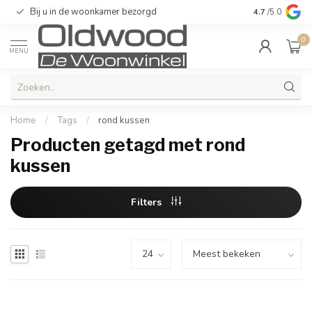
Bij u in de woonkamer bezorgd
Kwaliteit & u
4.7
/5.0
0
MENU
Home
/
Tags
/
rond kussen
Producten getagd met rond
kussen
Filters