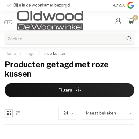
Bij u in de woonkamer bezorgd
Kwaliteit & u
4.7
/5.0
0
MENU
Home
/
Tags
/
roze kussen
Producten getagd met roze
kussen
Filters