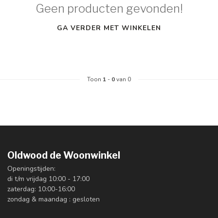
Geen producten gevonden!
GA VERDER MET WINKELEN
Toon
1
-
0
van 0
Oldwood de Woonwinkel
Openingstijden:
di t/m vrijdag 10:00 - 17:00
zaterdag: 10:00-16:00
zondag & maandag : gesloten