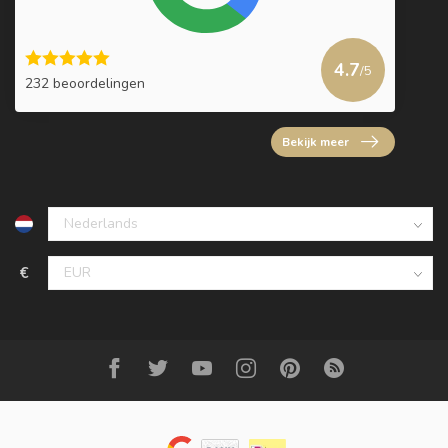
4.7
/5
232 beoordelingen
Bekijk meer
€