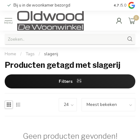
Bij u in de woonkamer bezorgd
Kwaliteit & u
4.7
/5.0
0
MENU
Home
/
Tags
/
slagerij
Producten getagd met slagerij
Filters
Geen producten gevonden!