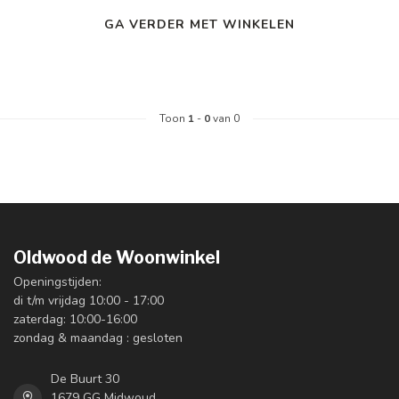
GA VERDER MET WINKELEN
Toon
1
-
0
van 0
Oldwood de Woonwinkel
Openingstijden:
di t/m vrijdag 10:00 - 17:00
zaterdag: 10:00-16:00
zondag & maandag : gesloten
De Buurt 30
1679 GG Midwoud