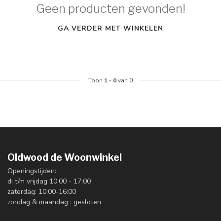
Geen producten gevonden!
GA VERDER MET WINKELEN
Toon
1
-
0
van 0
Oldwood de Woonwinkel
Openingstijden:
di t/m vrijdag 10:00 - 17:00
zaterdag: 10:00-16:00
zondag & maandag : gesloten