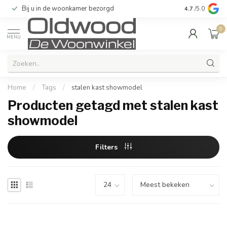
Bij u in de woonkamer bezorgd
Kwaliteit & u
4.7
/5.0
0
MENU
Home
/
Tags
/
stalen kast showmodel
Producten getagd met stalen kast
showmodel
Filters