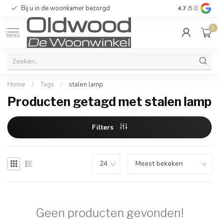
Bij u in de woonkamer bezorgd
Kwaliteit & u
4.7
/5.0
0
MENU
Home
/
Tags
/
stalen lamp
Producten getagd met stalen lamp
Filters
Geen producten gevonden!