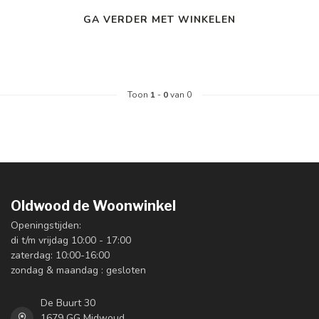
GA VERDER MET WINKELEN
Toon
1
-
0
van 0
Oldwood de Woonwinkel
Openingstijden:
di t/m vrijdag 10:00 - 17:00
zaterdag: 10:00-16:00
zondag & maandag : gesloten
De Buurt 30
1679 GG Midwoud