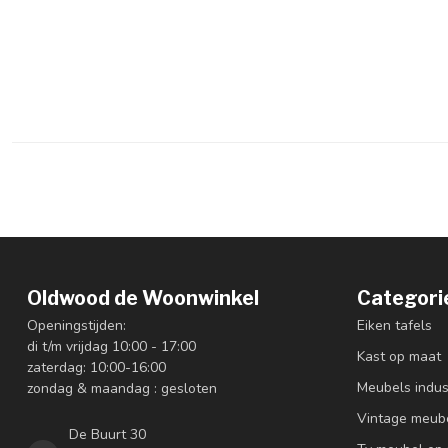
Oldwood de Woonwinkel
Categori
Openingstijden:
Eiken tafels
di t/m vrijdag 10:00 - 17:00
Kast op maat
zaterdag: 10:00-16:00
Meubels indus
zondag & maandag : gesloten
Vintage meub
De Buurt 30