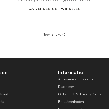
GA VERDER MET WINKELEN
Toon
1
-
0
van 0
eën
Informatie
Algemene voorwaarden
Disclaimer
trieel
Oldwood B.V. Privacy Policy
els
Betaalmethoden