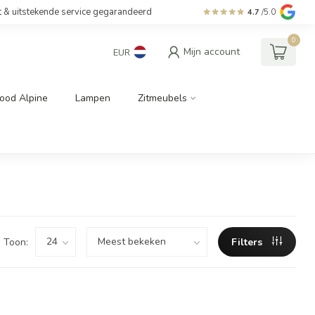
t & uitstekende service gegarandeerd
4.7
/5.0
0
Mijn account
EUR
ood Alpine
Lampen
Zitmeubels
Toon:
Filters