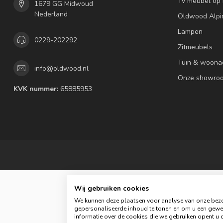
Tv meubel op
1679 GG Midwoud
Nederland
Oldwood Alpi
Lampen
0229-202292
Zitmeubels
Tuin & woona
info@oldwood.nl
Onze showro
KVK nummer:
65885953
Wij gebruiken cookies
We kunnen deze plaatsen voor analyse van onze bezo
gepersonaliseerde inhoud te tonen en om u een gewel
informatie over de cookies die we gebruiken opent u d