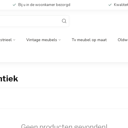
Bij u in de woonkamer bezorgd
Kwalitei
strieel
Vintage meubels
Tv meubel op maat
Oldw
ntiek
Geen producten gevonden!