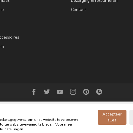
 maat
Bezorging & retourneren
ne
Contact
ccessoires
om
Accepteer
ekersgegevens, om onze website te verbeteren,
alles
dige website-ervaring te bieden. Voor meer
© Copyright 2026 Oldwood de Woonwinkel - Powered by
webshop-service.n
e instellingen.