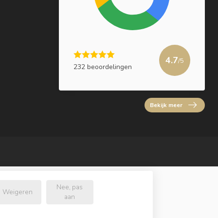
4.7
/5
232 beoordelingen
Bekijk meer
Nee, pas
Weigeren
aan
l