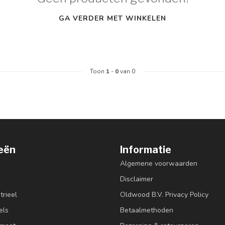
GA VERDER MET WINKELEN
Toon
1
-
0
van 0
eën
Informatie
Algemene voorwaarden
Disclaimer
trieel
Oldwood B.V. Privacy Policy
els
Betaalmethoden