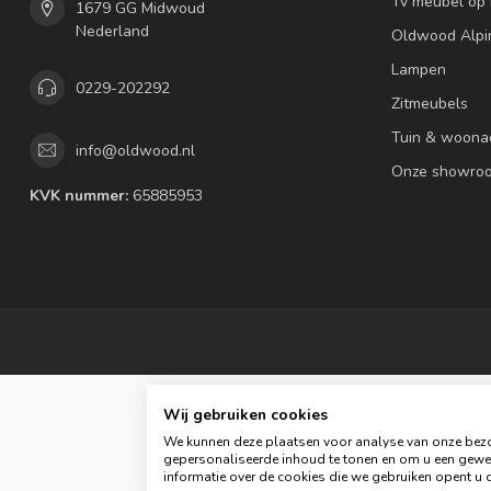
Tv meubel op
1679 GG Midwoud
Nederland
Oldwood Alpi
Lampen
0229-202292
Zitmeubels
Tuin & woona
info@oldwood.nl
Onze showro
KVK nummer:
65885953
Wij gebruiken cookies
We kunnen deze plaatsen voor analyse van onze bezo
gepersonaliseerde inhoud te tonen en om u een gewel
informatie over de cookies die we gebruiken opent u d