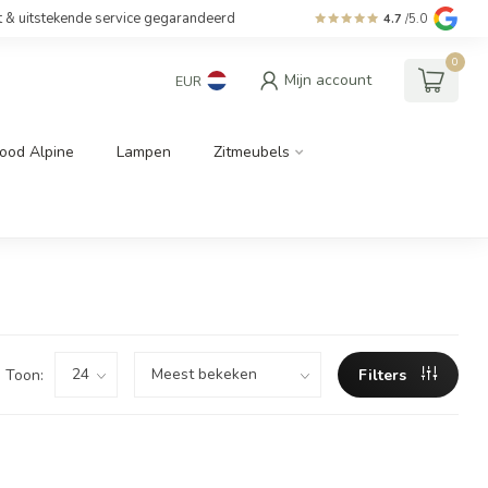
t & uitstekende service gegarandeerd
4.7
/5.0
0
Mijn account
EUR
ood Alpine
Lampen
Zitmeubels
Toon:
Filters