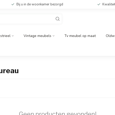
Bij u in de woonkamer bezorgd
Kwalitei
strieel
Vintage meubels
Tv meubel op maat
Oldw
ureau
Geen producten gevonden!