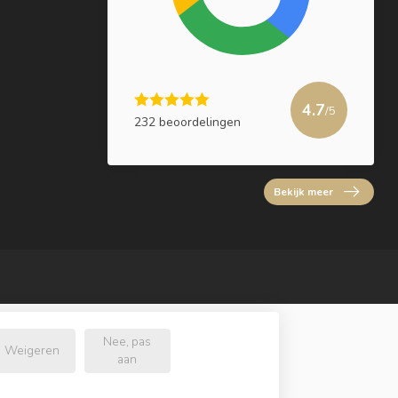
4.7
/5
232 beoordelingen
Bekijk meer
Nee, pas
Weigeren
aan
l