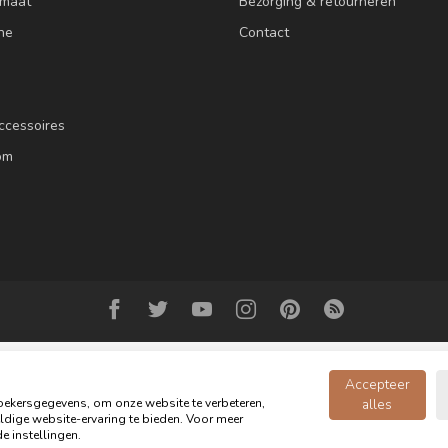
 maat
Bezorging & retourneren
ne
Contact
ccessoires
om
Accepteer
ekersgegevens, om onze website te verbeteren,
alles
dige website-ervaring te bieden. Voor meer
© Copyright 2026 Oldwood de Woonwinkel - Powered by
webshop-service.n
e instellingen.