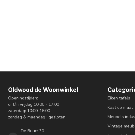
Oldwood de Woonwinkel
Categori
Openingstijden:
Eiken tafels
di t/m vrijdag 10:00 - 17:00
Kast op maat
zaterdag: 10:00-16:00
Meubels indus
zondag & maandag : gesloten
Vintage meub
De Buurt 30