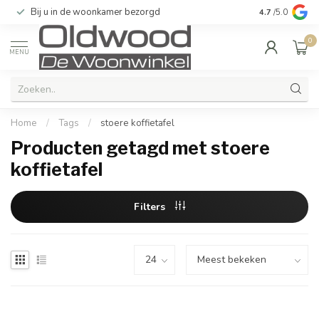
Bij u in de woonkamer bezorgd
Kwaliteit & u
4.7
/5.0
0
MENU
Home
/
Tags
/
stoere koffietafel
Producten getagd met stoere
koffietafel
Filters