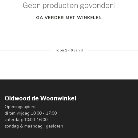
Geen producten gevonden!
GA VERDER MET WINKELEN
Toon
1
-
0
van 0
Oldwood de Woonwinkel
Openingstijden:
di t/m vrijdag 10:00 - 17:00
zaterdag: 10:00-16:00
zondag & maandag : gesloten