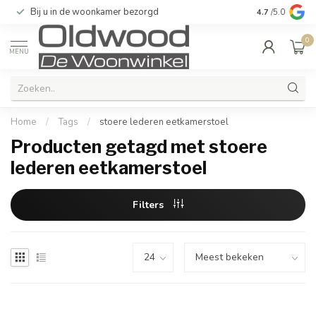
Bij u in de woonkamer bezorgd
Kwaliteit & u
4.7
/5.0
0
MENU
Home
/
Tags
/
stoere lederen eetkamerstoel
Producten getagd met stoere
lederen eetkamerstoel
Filters