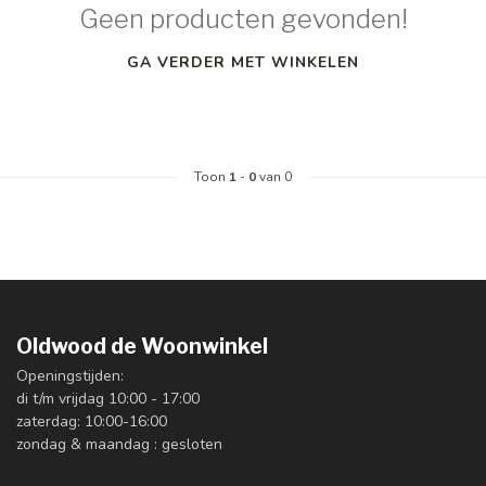
Geen producten gevonden!
GA VERDER MET WINKELEN
Toon
1
-
0
van 0
Oldwood de Woonwinkel
Openingstijden:
di t/m vrijdag 10:00 - 17:00
zaterdag: 10:00-16:00
zondag & maandag : gesloten