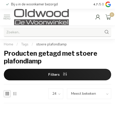
Bij u in de woonkamer bezorgd
Kwaliteit & u
4.7
/5.0
0
MENU
Home
/
Tags
/
stoere plafondlamp
Producten getagd met stoere
plafondlamp
Filters