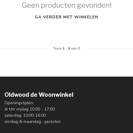
Geen producten gevonden!
GA VERDER MET WINKELEN
Toon
1
-
0
van 0
Oldwood de Woonwinkel
Openingstijden:
di t/m vrijdag 10:00 - 17:00
zaterdag: 10:00-16:00
zondag & maandag : gesloten