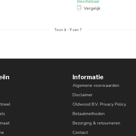
Beschikbaar
k
Vergelijk
Toon
1
-
7
van 7
eën
Informatie
Algemene voorwaarden
Disclaimer
trieel
Oldwood B.V. Privacy Policy
els
Betaalmethoden
 maat
Bezorging & retourneren
ne
Contact