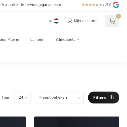
t & uitstekende service gegarandeerd
4.7
/5.0
0
Mijn account
EUR
ood Alpine
Lampen
Zitmeubels
Toon:
Filters