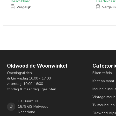
Beschikbaar
Beschikbaar
Vergelijk
Vergelij
Oldwood de Woonwinkel
Categori
Openingstijden:
Eiken tafels
di t/m vrijdag 10:00 - 17:00
Kast op maat
zaterdag: 10:00-16:00
Meubels indus
zondag & maandag : gesloten
Vintage meub
De Buurt 30
Tv meubel op
1679 GG Midwoud
Nederland
Oldwood Alpi