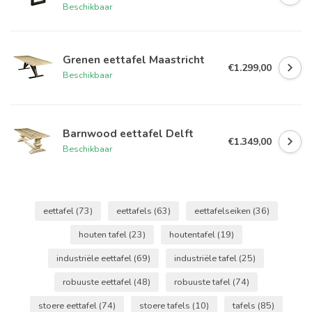
Beschikbaar
Grenen eettafel Maastricht
€1.299,00
Beschikbaar
Barnwood eettafel Delft
€1.349,00
Beschikbaar
eettafel
(73)
eettafels
(63)
eettafelseiken
(36)
houten tafel
(23)
houtentafel
(19)
industriële eettafel
(69)
industriële tafel
(25)
robuuste eettafel
(48)
robuuste tafel
(74)
stoere eettafel
(74)
stoere tafels
(10)
tafels
(85)