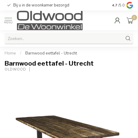
Bij u in de woonkamer bezorgd
Kwaliteit & u
4.7
/5.0
0
MENU
Home
/
Barnwood eettafel - Utrecht
Barnwood eettafel - Utrecht
OLDWOOD