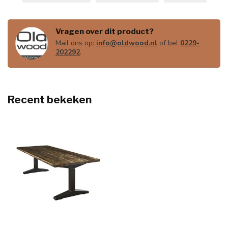
Vragen over dit product?
Mail ons op:
info@oldwood.nl
of bel
0229-
202292
.
Recent bekeken