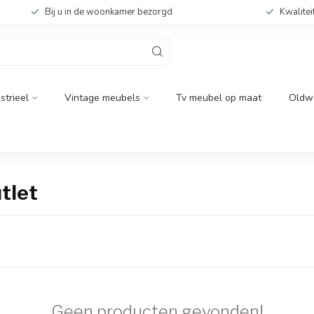
Bij u in de woonkamer bezorgd
Kwalitei
strieel
Vintage meubels
Tv meubel op maat
Oldw
tlet
Geen producten gevonden!