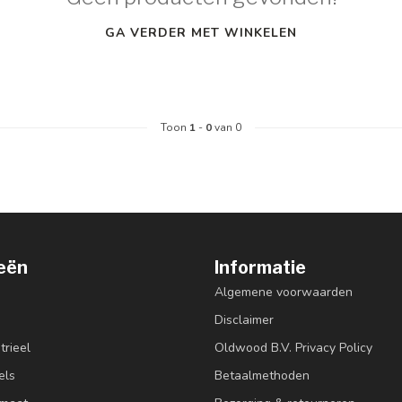
GA VERDER MET WINKELEN
Toon
1
-
0
van 0
eën
Informatie
Algemene voorwaarden
Disclaimer
trieel
Oldwood B.V. Privacy Policy
els
Betaalmethoden