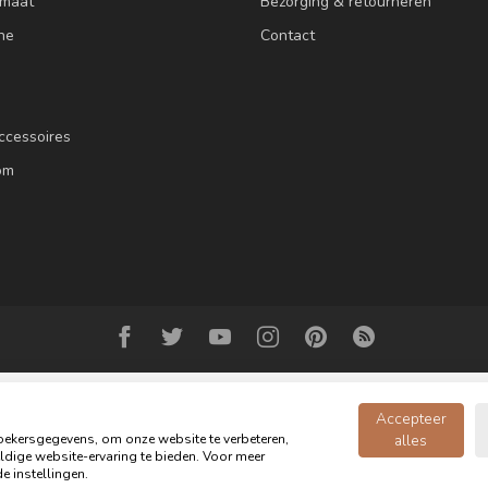
 maat
Bezorging & retourneren
ne
Contact
ccessoires
om
Accepteer
ekersgegevens, om onze website te verbeteren,
alles
dige website-ervaring te bieden. Voor meer
© Copyright 2026 Oldwood de Woonwinkel - Powered by
webshop-service.n
e instellingen.