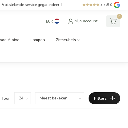
t & uitstekende service gegarandeerd
4.7
/5.0
0
Mijn account
EUR
ood Alpine
Lampen
Zitmeubels
Toon:
Filters