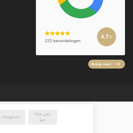
4.7
/5
232 beoordelingen
Bekijk meer
Nee, pas
Weigeren
aan
l