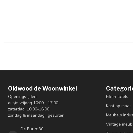
Oldwood de Woonwinkel
Categori
Openingstijden:
Eiken tafels
di t/m vrijdag 10:00 - 17:00
Kast op maat
zaterdag: 10:00-16:00
Meubels indus
zondag & maandag : gesloten
Vintage meub
De Buurt 30