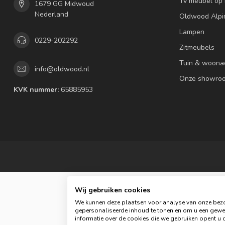
Tv meubel op
1679 GG Midwoud
Nederland
Oldwood Alpi
Lampen
0229-202292
Zitmeubels
Tuin & woona
info@oldwood.nl
Onze showro
KVK nummer:
65885953
Wij gebruiken cookies
We kunnen deze plaatsen voor analyse van onze bezo
gepersonaliseerde inhoud te tonen en om u een gewel
informatie over de cookies die we gebruiken opent u d