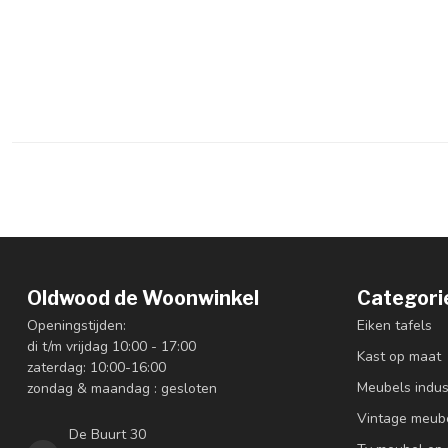
Oldwood de Woonwinkel
Categori
Openingstijden:
Eiken tafels
di t/m vrijdag 10:00 - 17:00
Kast op maat
zaterdag: 10:00-16:00
Meubels indus
zondag & maandag : gesloten
Vintage meub
De Buurt 30