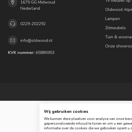
Tv meubel op
1679 GG Midwoud
Nederland
Oldwood Alpi
Lampen
0229-202292
Zitmeubels
Tuin & woona
info@oldwood.nl
Onze showro
KVK nummer:
65885953
Wij gebruiken cookies
We kunnen deze plaatsen voor analyse van onze bezo
gepersonaliseerde inhoud te tonen en om u een gewel
informatie over de cookies die we gebruiken opent u d