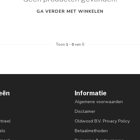
GA VERDER MET WINKELEN
Toon
1
-
0
van 0
eën
Informatie
Algemene voorwaarden
Disclaimer
trieel
Oldwood B.V. Privacy Policy
els
Betaalmethoden