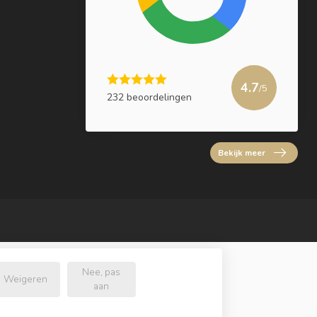
4.7
/5
232 beoordelingen
Bekijk meer
Nee, pas
Weigeren
aan
l