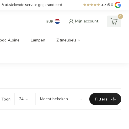
t & uitstekende service gegarandeerd
4.7
/5.0
0
Mijn account
EUR
ood Alpine
Lampen
Zitmeubels
Toon:
Filters