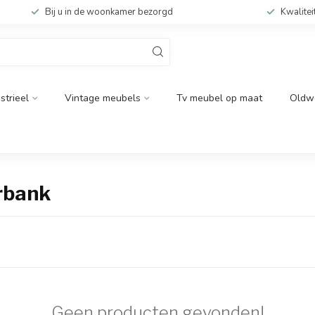
Bij u in de woonkamer bezorgd
Kwalitei
strieel
Vintage meubels
Tv meubel op maat
Oldw
rbank
Geen producten gevonden!