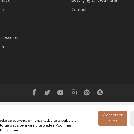
 maat
Bezorging & retourneren
ne
Contact
ccessoires
om
Accepteer
ekersgegevens, om onze website te verbeteren,
alles
dige website-ervaring te bieden. Voor meer
© Copyright 2026 Oldwood de Woonwinkel - Powered by
webshop-service.n
e instellingen.