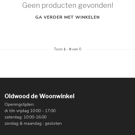
Geen producten gevonden!
GA VERDER MET WINKELEN
Toon
1
-
0
van 0
Oldwood de Woonwinkel
Openingstijden:
di t/m vrijdag 10:00 - 17:00
zaterdag: 10:00-16:00
zondag & maandag : gesloten