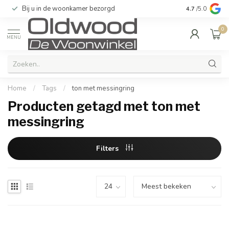
Bij u in de woonkamer bezorgd
Kwaliteit & u
4.7
/5.0
0
MENU
Home
/
Tags
/
ton met messingring
Producten getagd met ton met
messingring
Filters