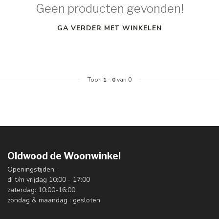
Geen producten gevonden!
GA VERDER MET WINKELEN
Toon
1
-
0
van 0
Oldwood de Woonwinkel
Openingstijden:
di t/m vrijdag 10:00 - 17:00
zaterdag: 10:00-16:00
zondag & maandag : gesloten