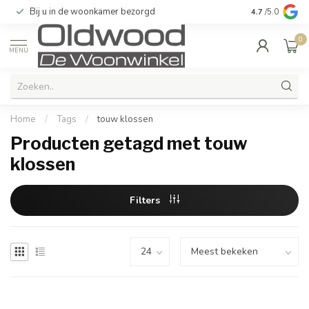
Bij u in de woonkamer bezorgd
Kwaliteit & u
4.7
/5.0
0
MENU
Home
/
Tags
/
touw klossen
Producten getagd met touw
klossen
Filters