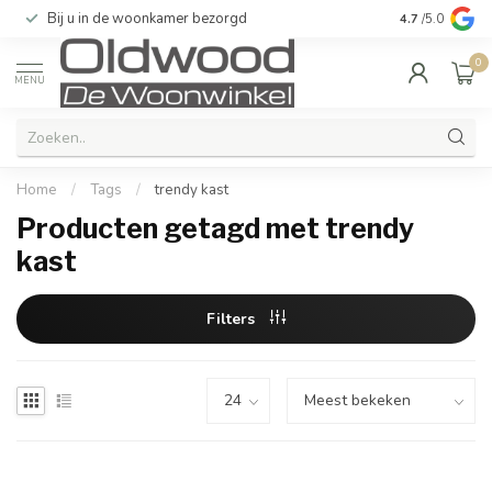
Bij u in de woonkamer bezorgd
Kwaliteit & u
4.7
/5.0
0
MENU
Home
/
Tags
/
trendy kast
Producten getagd met trendy
kast
Filters