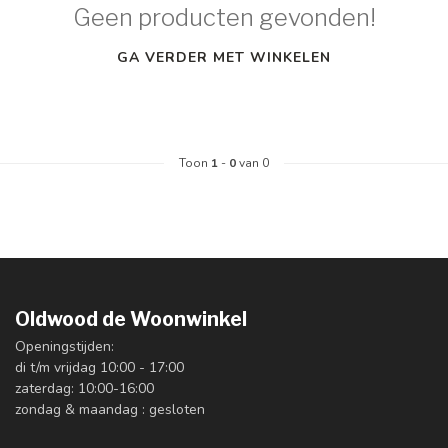
Geen producten gevonden!
GA VERDER MET WINKELEN
Toon
1
-
0
van 0
Oldwood de Woonwinkel
Openingstijden:
di t/m vrijdag 10:00 - 17:00
zaterdag: 10:00-16:00
zondag & maandag : gesloten