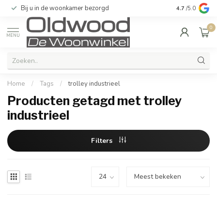
Bij u in de woonkamer bezorgd
Kwaliteit & u
4.7
/5.0
0
MENU
Home
/
Tags
/
trolley industrieel
Producten getagd met trolley
industrieel
Filters