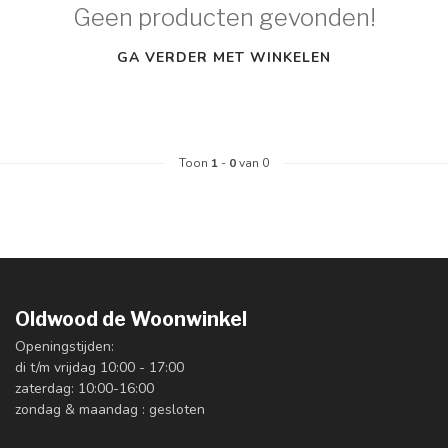
Geen producten gevonden!
GA VERDER MET WINKELEN
Toon
1
-
0
van 0
Oldwood de Woonwinkel
Openingstijden:
di t/m vrijdag 10:00 - 17:00
zaterdag: 10:00-16:00
zondag & maandag : gesloten