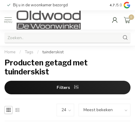
Bij u in de woonkamer bezorgd
Kwaliteit & u
4.7
/5.0
0
MENU
Home
/
Tags
/
tuinderskist
Producten getagd met
tuinderskist
Filters