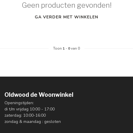
Geen producten gevonden!
GA VERDER MET WINKELEN
Toon
1
-
0
van 0
Oldwood de Woonwinkel
Openingstijden:
di t/m vrijdag 10:00 - 17:00
zaterdag: 10:00-16:00
zondag & maandag : gesloten