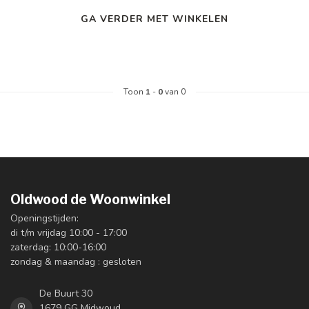
GA VERDER MET WINKELEN
Toon
1
-
0
van 0
Oldwood de Woonwinkel
Openingstijden:
di t/m vrijdag 10:00 - 17:00
zaterdag: 10:00-16:00
zondag & maandag : gesloten
De Buurt 30
1679 GG Midwoud