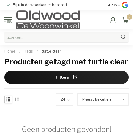
Bij u in de woonkamer bezorgd
Kwaliteit & u
4.7
/5.0
0
MENU
Home
/
Tags
/
turtle clear
Producten getagd met turtle clear
Filters
Geen producten gevonden!